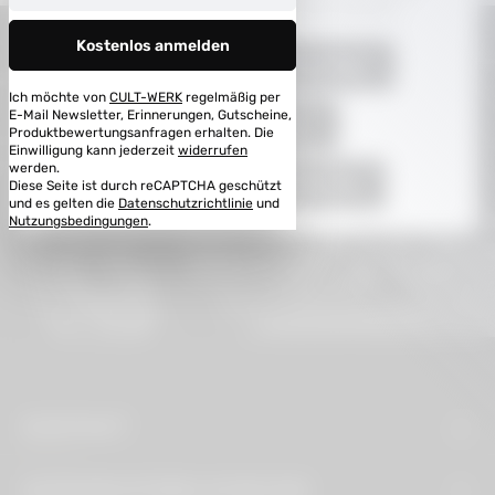
Erfahrung bieten zu können.
Mehr Informationen ...
Kostenlos anmelden
Nur technisch notwendige
Ich möchte von
CULT-WERK
regelmäßig per
E-Mail Newsletter, Erinnerungen, Gutscheine,
Abonnieren Sie den kostenlosen Newsletter und
Konfigurieren
Produktbewertungsanfragen erhalten. Die
verpassen Sie keine Neuigkeit oder Aktion.
Einwilligung kann jederzeit
widerrufen
werden.
Alle Cookies akzeptieren
Diese Seite ist durch reCAPTCHA geschützt
E-Mail-Adresse*
und es gelten die
Datenschutzrichtlinie
und
Nutzungsbedingungen
.
Ich habe die
Datenschutzbestimmungen
zur Kenntnis
genommen und die
AGB
gelesen und bin mit ihnen
einverstanden.
KONTAKT
WIDERRUFSBELEHRUNG