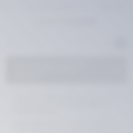
10% SUMMER DISCOUNT
SHOP NOW
inhalt springen
Was ist der Unterschied zwischen
„Lackierfähig“ und „Schwarz
Glänzend“?
Viele unserer ABS-Kunststoffteile sind in zwei
Ausführungen erhältlich:
Lackierfähig
und
Schwarz Glänzend
.
Lackierfähig
bedeutet, dass die Oberfläche
bereits optimal für eine Lackierung vorbereitet