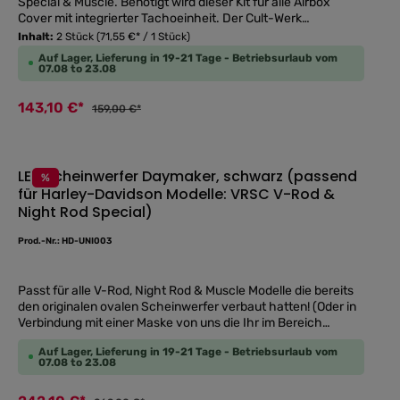
Special & Muscle. Benötigt wird dieser Kit für alle Airbox
Cover mit integrierter Tachoeinheit. Der Cult-Werk
Luftfilterdeckel-Kit besteht aus 2 Teilen, einmal eine extrem
Inhalt:
2 Stück
(71,55 €* / 1 Stück)
flache Abdeckung für den Luftfilter selbst und aus einem
Auf Lager, Lieferung in 19-21 Tage - Betriebsurlaub vom
sehr flach ausgeführtem Luftfilterkastenoberteil. Gefertigt
07.08 to 23.08
aus ABS Kunststoff, auf modernsten 5-Achs CNC
Bearbeitungszentren gefräst, keinerlei Anpassungsarbeiten
143,10 €*
159,00 €*
nötig. Die Clips werden einfach im neuen
Luftfilterkastenoberteil eingeclipst - wie original. Die Bohrung
für den Sensor ist ebenfalls vorhanden (siehe auch Bilder
unten). Ein mitgeliefertes Adapterstück garantiert eine
LED Scheinwerfer Daymaker, schwarz (passend
einfache Montage und perfekten Halt des Sensors.Es ist sehr
%
für Harley-Davidson Modelle: VRSC V-Rod &
wichtig, dass der Luftfilterkasten wieder ordentlich
Durchschnittliche
Night Rod Special)
verschlossen ist, da sonst Wasser und zu viel Luft bzw. Staub
in den Luftfilterkasten eindringen können, was wiederum
Schäden am Motor verursachen kann!!!
Prod.-Nr.: HD-UNI003
Passt für alle V-Rod, Night Rod & Muscle Modelle die bereits
den originalen ovalen Scheinwerfer verbaut hatten! (Oder in
Verbindung mit einer Maske von uns die Ihr im Bereich
"Scheinwerfermasken" findet!) Der Scheinwerfer wird in
Auf Lager, Lieferung in 19-21 Tage - Betriebsurlaub vom
schwarz mit klarem Glas geliefert. Er verfügt über vier High-
07.08 to 23.08
Strahlprojektor-Linsen und vier „D-förmigen“ Abblendlicht-
Linsen. Die solid-state LED's haben eine sehr lange