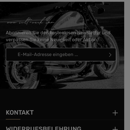
Abonnieren Sie den kostenlosen Newsletter und
verpassen Sie keine Neuigkeit oder Aktion.
E-Mail-Adresse*
Ich habe die
Datenschutzbestimmungen
zur Kenntnis
genommen und die
AGB
gelesen und bin mit ihnen
einverstanden.
KONTAKT
WIDERRUFSBELEHRUNG