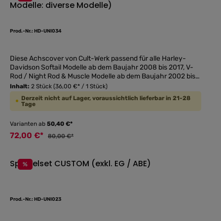
Modelle: diverse Modelle)
Alle Bohrungen und Fräsungen sind auf modernsten 5-Achs
Durchschnittliche
CNC Bearbeitungszentren gefräst, so dass die Ram Air
"Racing" nur noch gegen die originalen Seitendeckel
Prod.-Nr.: HD-UNI034
getauscht werden müssen. DIE MONTAGEANLEITUNG SOWIE
DAS TEILEGUTACHTEN WERDEN IM TAB "DOWNLOADS" ZUR
VERFÜGUNG GESTELLT!!!
Diese Achscover von Cult-Werk passend für alle Harley-
Davidson Softail Modelle ab dem Baujahr 2008 bis 2017, V-
Rod / Night Rod & Muscle Modelle ab dem Baujahr 2002 bis
2017, Touring Modelle ab dem Baujahr 2008 sowie Dyna
Inhalt:
2 Stück
(36,00 €* / 1 Stück)
Modelle ab dem Baujahr 2007 bis 2017 und verblenden die
Derzeit nicht auf Lager, voraussichtlich lieferbar in 21-28
Radmutter auf der einen sowie die Steckachse auf der
Tage
anderen Seite der vorderen Felge. Die Cover werden durch
einen verdeckten Gewindestift fest und sicher geklemmt und
Varianten ab
50,40 €*
ergeben eine saubere und cleane Optik. Gefertigt aus
72,00 €*
80,00 €*
hochwertigem Aluminium, CNC gefräst auf modernsten 5-
Achs Bearbeitungszentren. Farbe: schwarz-glänzend
pulverbeschichtet, Lieferumfang: 2 Stück Folgende zwei
Spiegelset CUSTOM (exkl. EG / ABE)
Ausführungen stehen bei diesen Achscover zur Verfügung: -
%
ohne Fräsung (die Cover werden in rein schwarz geliefert) -
Durchschnittliche
mit Fräsung (die Cover werden mit eingefrästem CWC-Logo
geliefert)
Prod.-Nr.: HD-UNI023