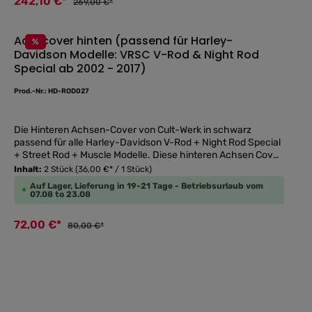
242,10 €*
Lebensdauer und sind schock- sowie vibrationsfest. Die
269,00 €*
Installation des Scheinwerfers ist sehr einfach und er kann
einfach ausgetauscht werden. Außerdem passen die
Achscover hinten (passend für Harley-
Stecker für die original Verdrahtung! Genehmigung: E-
%
Prüfzeichen und somit eintragungsfrei!Leistung: 60
Davidson Modelle: VRSC V-Rod & Night Rod
Durchschnittliche
WattSpannung: 10-32 V DCLumen: Hi-3450lm, Lo-2800lm
Special ab 2002 - 2017)
Prod.-Nr.: HD-ROD027
Die Hinteren Achsen-Cover von Cult-Werk in schwarz
passend für alle Harley-Davidson V-Rod + Night Rod Special
+ Street Rod + Muscle Modelle. Diese hinteren Achsen Cover
verblenden die Radmutter auf der rechten und die
Inhalt:
2 Stück
(36,00 €* / 1 Stück)
Steckachse auf der linken Seite der hinteren Felge. Die
Auf Lager, Lieferung in 19-21 Tage - Betriebsurlaub vom
Cover werden mit der unteren Stoßdämpferschraube
07.08 to 23.08
befestigt. Garantiert sicherer Halt und cleane Optik. Lassen
die Schwinge wie aus einem Guss erscheinen.
72,00 €*
80,00 €*
Lieferumgang: 1 Satz (2 Stück) hintere Achsen Cover
schwarz glänzend DAS TEILEGUTACHTEN WIRD IM TAB
"DOWNLOADS" ZUR VERFÜGUNG GESTELLT!!!