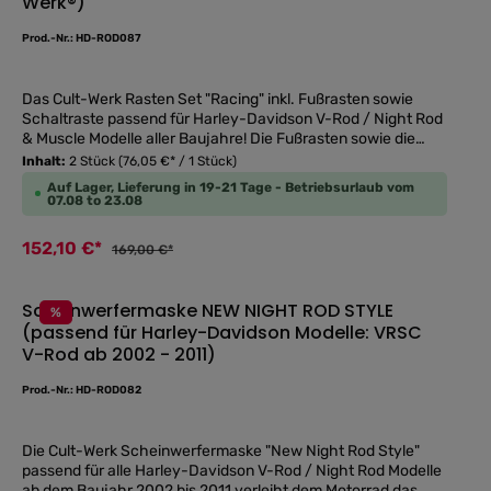
Werk®)
Prod.-Nr.: HD-ROD087
Das Cult-Werk Rasten Set "Racing" inkl. Fußrasten sowie
Schaltraste passend für Harley-Davidson V-Rod / Night Rod
& Muscle Modelle aller Baujahre! Die Fußrasten sowie die
Schaltraste wurden aus einem Aluminium Teil gefräst und
Inhalt:
2 Stück
(76,05 €* / 1 Stück)
anschließend schwarz glänzend pulverbeschichtet.
Auf Lager, Lieferung in 19-21 Tage - Betriebsurlaub vom
Zusätzlich wurden aufwendige gestaltete Gummis mit Cult-
07.08 to 23.08
Werk Schriftzug produziert, um perfekten Halt zu
gewährleisten und das Set optisch perfekt abzurunden! Die
152,10 €*
169,00 €*
Fußrasten und die Schaltraste werden genau wie die
Originalteile am Motorrad befestigt!
Scheinwerfermaske NEW NIGHT ROD STYLE
%
(passend für Harley-Davidson Modelle: VRSC
Durchschnittliche
V-Rod ab 2002 - 2011)
Prod.-Nr.: HD-ROD082
Die Cult-Werk Scheinwerfermaske "New Night Rod Style"
passend für alle Harley-Davidson V-Rod / Night Rod Modelle
ab dem Baujahr 2002 bis 2011 verleiht dem Motorrad das