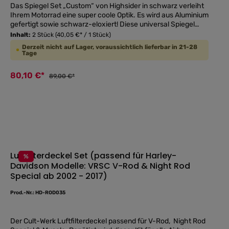
Das Spiegel Set „Custom“ von Highsider in schwarz verleiht
Ihrem Motorrad eine super coole Optik. Es wird aus Aluminium
gefertigt sowie schwarz-eloxiert! Diese universal Spiegel
verfügen über ein leicht-grau getöntes Spiegelglas für
Inhalt:
2 Stück
(40,05 €* / 1 Stück)
optimalen Blendschutz und sind zur Montage über oder unter
Derzeit nicht auf Lager, voraussichtlich lieferbar in 21-28
dem Lenker geeignet. OHNE EG / ABE - nicht für den
Tage
Straßenverkehr und eigentlich nur für Show und Racing
Zwecke geeignet! Produktspezifikationen: Kopfbreite =
80,10 €*
89,00 €*
125mm, Kopfhöhe = 62mm, Stiellänge = ca. 140mm & M8
Rechtsgewinde Lieferumgang: 2 Stück (links und rechts) inkl.
Adapterstücke zur Befestigung
Luftfilterdeckel Set (passend für Harley-
%
Davidson Modelle: VRSC V-Rod & Night Rod
Durchschnittliche
Special ab 2002 - 2017)
Prod.-Nr.: HD-ROD035
Der Cult-Werk Luftfilterdeckel passend für V-Rod, Night Rod