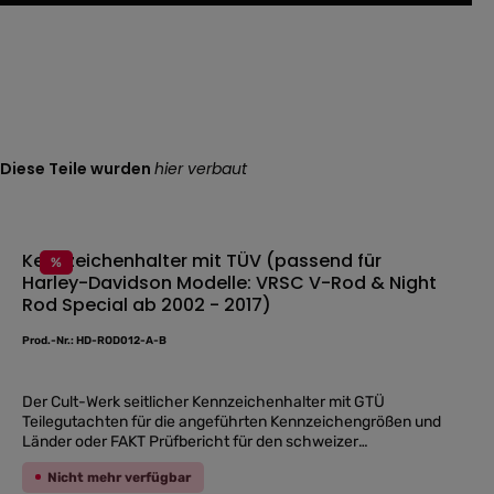
Diese Teile wurden
hier verbaut
Kennzeichenhalter mit TÜV (passend für
%
Harley-Davidson Modelle: VRSC V-Rod & Night
Durchschnittliche
Rod Special ab 2002 - 2017)
Prod.-Nr.: HD-ROD012-A-B
Der Cult-Werk seitlicher Kennzeichenhalter mit GTÜ
Teilegutachten für die angeführten Kennzeichengrößen und
Länder oder FAKT Prüfbericht für den schweizer
Kennzeichenhalter. Passend für alle Harley-Davidson V Rod
Nicht mehr verfügbar
& Night Rod Special Modelle ab dem Baujahr 2002 bis 2017!