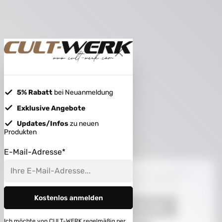
5% Rabatt
bei Neuanmeldung
Exklusive Angebote
Updates/Infos
zu neuen
Produkten
E-Mail-Adresse*
Diese Website verwendet Cookies, um eine bestmögliche
Erfahrung bieten zu können.
Mehr Informationen ...
Kostenlos anmelden
Nur technisch notwendige
Ich möchte von
CULT-WERK
regelmäßig per