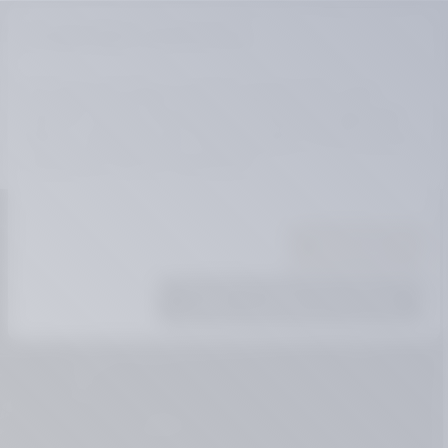
10% SUMMER DISCOUNT
SHOP NOW
inhalt springen
Google Maps-Zustimmung
Sie haben die Store Locator Cookies noch nicht
aktiviert. Klicken Sie dazu auf "Cookie-Konfigurator
öffnen", aktivieren Sie "Store Locator" im Off-Canvas
und klicken Sie auf "Speichern".
Abbrechen
Cookie-Konfigurator öffnen