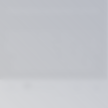
Finde deinen
passenden Händler
Finde die besten Händler für Harley-Davidson Teile:
Authentische Ersatzteile für ultimativen Fahrspaß.
Stöbere durch eine breite Auswahl an hochwertigen
Produkten. Hole das Beste aus deiner Harley heraus,
mit den richtigen Teilen. Verlasse dich auf
Fachhändler mit langjähriger Expertise. Jetzt
entdecken und deine Harley perfektionieren!
ALL